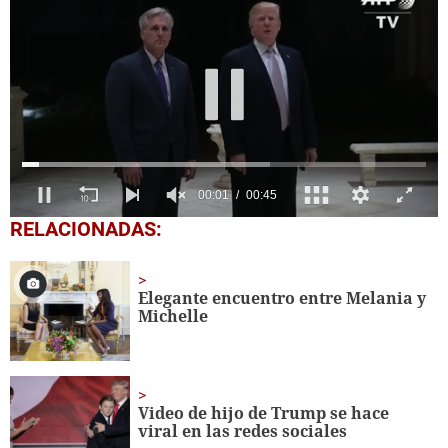
0
RELACIONADAS:
of
45
seconds
Elegante encuentro entre Melania y
Michelle
Video de hijo de Trump se hace
viral en las redes sociales