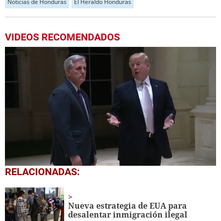
Noticias de Honduras
El Heraldo Honduras
VIDEOS RECOMENDADOS
0
RELACIONADAS:
seconds
of
45
seconds
Nueva estrategia de EUA para
desalentar inmigración ilegal