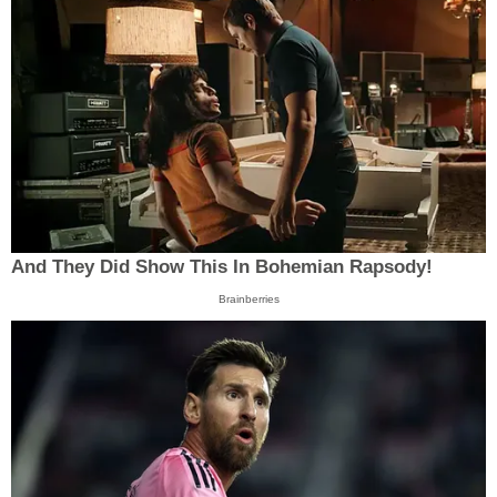
And They Did Show This In Bohemian Rapsody!
Brainberries