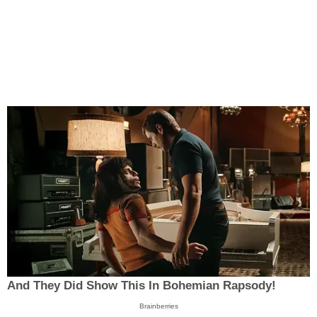
And They Did Show This In Bohemian Rapsody!
Brainberries