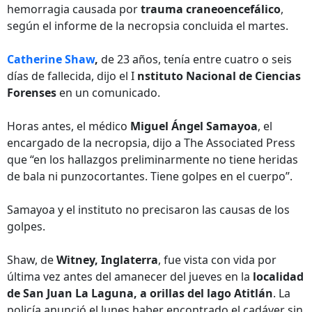
hemorragia causada por
trauma craneoencefálico
,
según el informe de la necropsia concluida el martes.
Catherine Shaw
,
de 23 años, tenía entre cuatro o seis
días de fallecida, dijo el I
nstituto Nacional de Ciencias
Forenses
en un comunicado.
Horas antes, el médico
Miguel Ángel Samayoa
, el
encargado de la necropsia, dijo a The Associated Press
que “en los hallazgos preliminarmente no tiene heridas
de bala ni punzocortantes. Tiene golpes en el cuerpo”.
Samayoa y el instituto no precisaron las causas de los
golpes.
Shaw, de
Witney, Inglaterra
, fue vista con vida por
última vez antes del amanecer del jueves en la
localidad
de San Juan La Laguna, a orillas del lago Atitlán
. La
policía anunció el lunes haber encontrado el cadáver sin