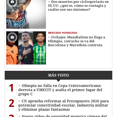
Dos muertos por ciclosporiasis en
EE UU: ¿qué es, cómo se contagia y
cuáles son sus síntomas?
MERCADO HONDURAS
Fichajes: Mundialista no llega a
Olimpia, catracho se va del
Barcelona y Marathón contrata
MÁS VISTO
1
Olimpia no falla en Copa Centroamericana:
derrota a UMECIT y asalta el primer lugar del
grupo C
2
CN aprueba reformas al Presupuesto 2026 para
potenciar conectividad escolar, industria militar
y eliminar plazas fantasmas
Nuevo video de seguridad muestra crimen del