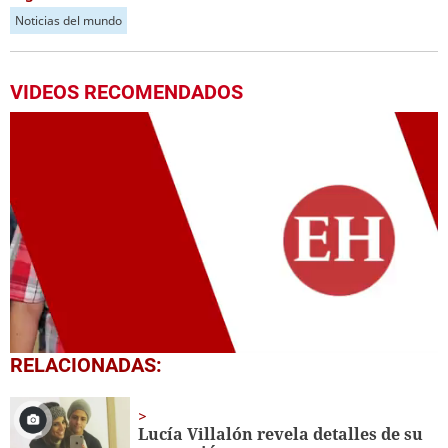
Noticias del mundo
VIDEOS RECOMENDADOS
0
RELACIONADAS:
seconds
of
1
minute,
Lucía Villalón revela detalles de su
50