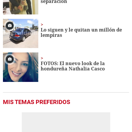
separación
seconds
Lo siguen y le quitan un millón de
lempiras
FOTOS: El nuevo look de la
hondureña Nathalia Casco
MIS TEMAS PREFERIDOS