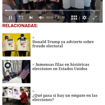
0
RELACIONADAS:
seconds
of
1
minute,
Donald Trump ya advierte sobre
56
fraude electoral
seconds
Inmensas filas en históricas
elecciones en Estados Unidos
¿Qué pasa si hay un empate en las
elecciones?