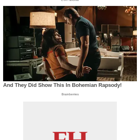
And They Did Show This In Bohemian Rapsody!
Brainberries