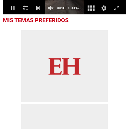
0
MIS TEMAS PREFERIDOS
seconds
of
47
seconds