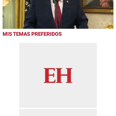
0
MIS TEMAS PREFERIDOS
seconds
of
38
seconds