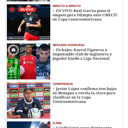
MINUTO A MINUTO
EN VIVO: Raúl García pone el
empate para Olimpia ante UMECIT
en Copa Centroamericana
MERCADO HONDURAS
Fichajes: Keyrol Figueroa a
impensable club de Inglaterra y
jugador hindú a Liga Nacional
CONFERENCIA
Javier López confirma tres bajas
en Motagua y revela la clave para
clasificar en la Copa
Centroamericana
CLIMA
Condiciones secas dominarán