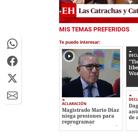
0
MIS TEMAS PREFERIDOS
seconds
of
12
Te puede interesar:
minutes,
1
second
Volume
DEC
0%
"Ti
lib
Won
Roo
DEC
ACLARACIÓN
Dag
Magistrado Mario Díaz
ant
niega presiones para
de 
reprogramar
Roo
audiencia de Roosevelt
"Fi
Hernández
not