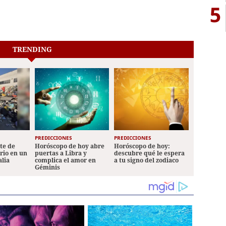
5
TRENDING
PREDICCIONES
PREDICCIONES
ete de
Horóscopo de hoy abre
Horóscopo de hoy:
ario en un
puertas a Libra y
descubre qué le espera
alia
complica el amor en
a tu signo del zodiaco
Géminis