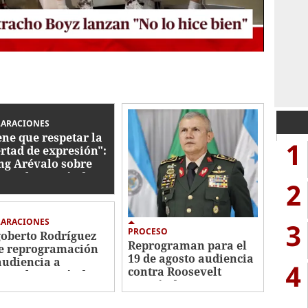
LARACIONES
ene que respetar la
1
ertad de expresión":
g Arévalo sobre
sevelt Hernández
2
LARACIONES
3
PROCESO
oberto Rodríguez
Reprograman para el
e reprogramación
19 de agosto audiencia
audiencia a
4
contra Roosevelt
sevelt Hernández:
Hernández
scal tampoco fue
ificado"