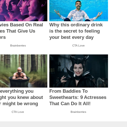
vies Based On Real
Why this ordinary drink
ies That Give Us
is the secret to feeling
ers
your best every day
Brainberries
CTA Love
everything you
From Baddies To
ght you knew about
Sweethearts: 9 Actresses
r might be wrong
That Can Do It All!
CTA Love
Brainberries