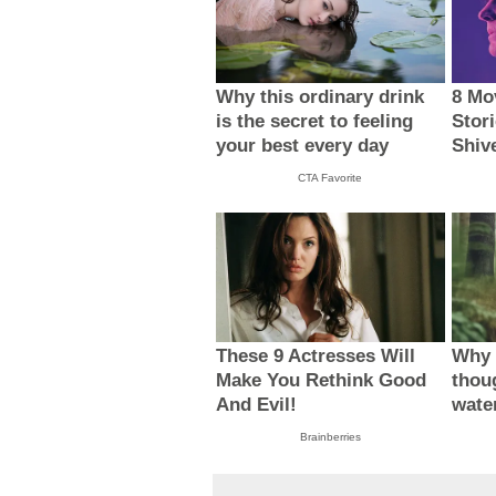
Why this ordinary drink
8 Mo
is the secret to feeling
Stor
your best every day
Shiv
CTA Favorite
These 9 Actresses Will
Why 
Make You Rethink Good
thou
And Evil!
wate
Brainberries