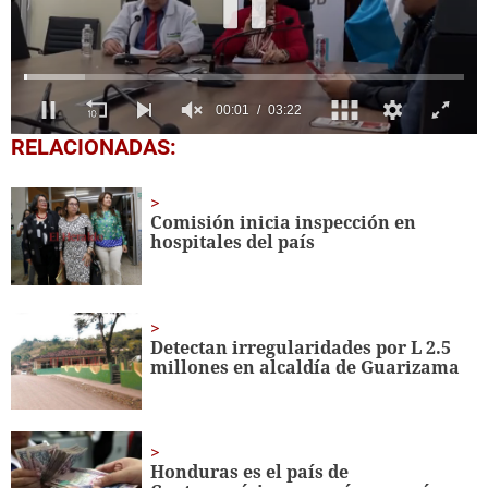
0
RELACIONADAS:
seconds
of
3
minutes,
Comisión inicia inspección en
22
hospitales del país
seconds
Detectan irregularidades por L 2.5
millones en alcaldía de Guarizama
Honduras es el país de