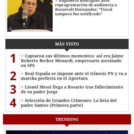
Dagoberto Rodríguez ante
reprogramación de audiencia a
Roosevelt Hernández: "Fiscal
tampoco fue notificado"
MÁS VISTO
1
Captaron sus últimos momentos: así era Jaime
Roberto Becker Menardi​​​, empresario asesinado
en SPS
2
Real España se impone ante el Génesis PN y va a
marcha perfecta en el Apertura
3
Lionel Messi llega a Rosario tras fallecimiento
de su padre Jorge
4
Selección de Grandes Crímenes: La lista del
padre Santos (Primera parte)
TRENDING