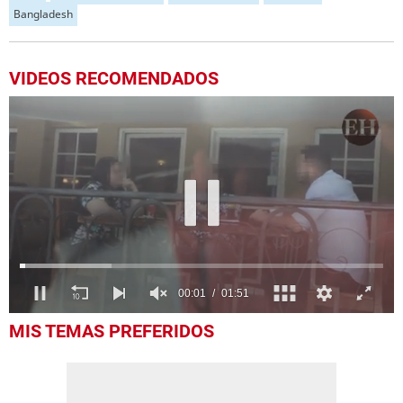
Bangladesh
VIDEOS RECOMENDADOS
00:04
01:51
0
MIS TEMAS PREFERIDOS
seconds
of
1
minute,
51