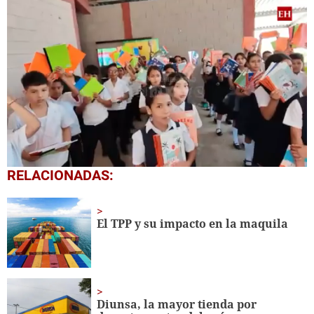
0
RELACIONADAS:
seconds
of
1
minute,
El TPP y su impacto en la maquila
56
seconds
Diunsa, la mayor tienda por