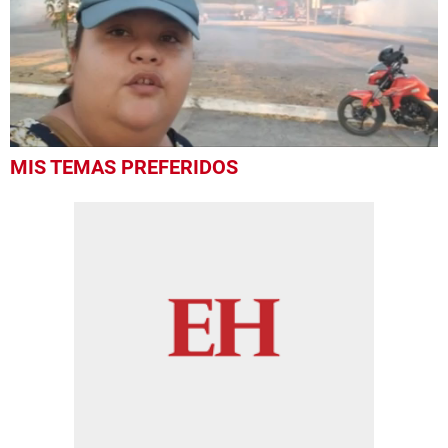
0
MIS TEMAS PREFERIDOS
seconds
of
54
seconds