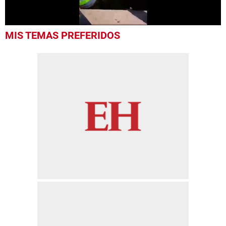
0
MIS TEMAS PREFERIDOS
seconds
of
23
seconds