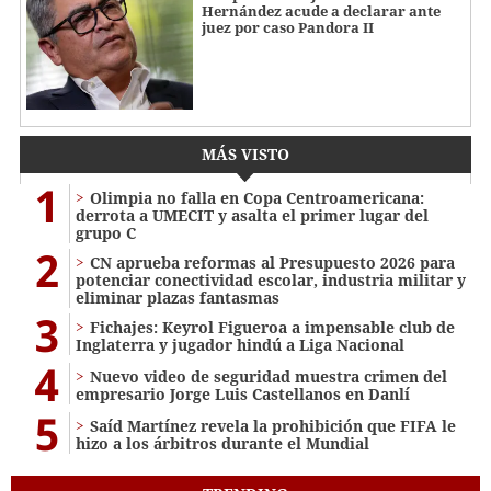
Hernández acude a declarar ante
juez por caso Pandora II
MÁS VISTO
1
Olimpia no falla en Copa Centroamericana:
derrota a UMECIT y asalta el primer lugar del
grupo C
2
CN aprueba reformas al Presupuesto 2026 para
potenciar conectividad escolar, industria militar y
eliminar plazas fantasmas
3
Fichajes: Keyrol Figueroa a impensable club de
Inglaterra y jugador hindú a Liga Nacional
4
Nuevo video de seguridad muestra crimen del
empresario Jorge Luis Castellanos en Danlí
5
Saíd Martínez revela la prohibición que FIFA le
hizo a los árbitros durante el Mundial