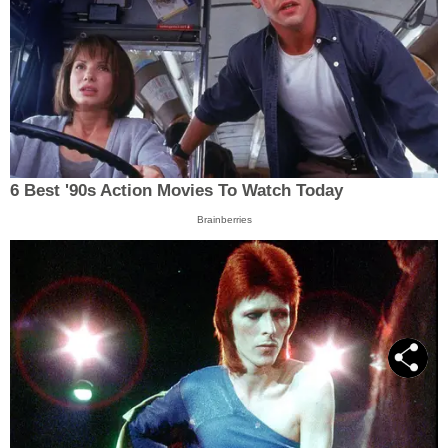
6 Best '90s Action Movies To Watch Today
Brainberries