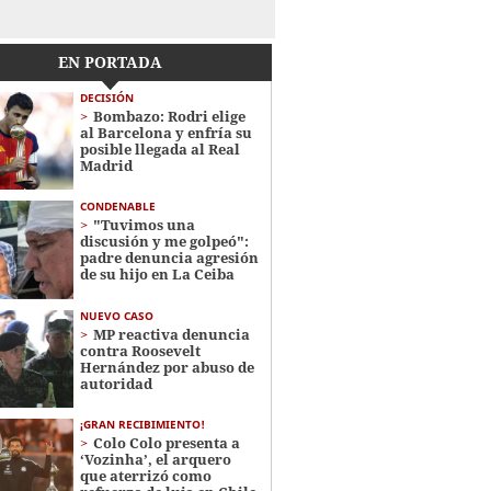
EN PORTADA
DECISIÓN
Bombazo: Rodri elige
al Barcelona y enfría su
posible llegada al Real
Madrid
CONDENABLE
"Tuvimos una
discusión y me golpeó":
padre denuncia agresión
de su hijo en La Ceiba
NUEVO CASO
MP reactiva denuncia
contra Roosevelt
Hernández por abuso de
autoridad
¡GRAN RECIBIMIENTO!
Colo Colo presenta a
‘Vozinha’, el arquero
que aterrizó como