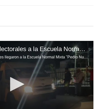
Llegan las maletas electorales a la Escuela Normal Mixta "Pedro Nufio"
Finalmente, las maletas electorales llegaron a la Escuela Normal Mixta "Pedro Nufio", permitiendo que el proceso electoral comience con normalidad después de varias horas de retraso.