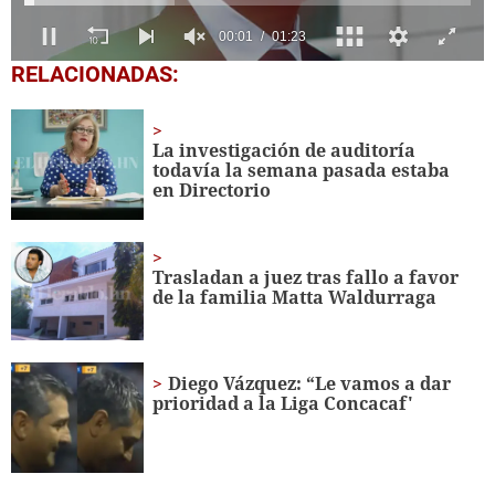
0
RELACIONADAS:
seconds
of
1
minute,
La investigación de auditoría
23
todavía la semana pasada estaba
seconds
en Directorio
Trasladan a juez tras fallo a favor
de la familia Matta Waldurraga
Diego Vázquez: “Le vamos a dar
prioridad a la Liga Concacaf'