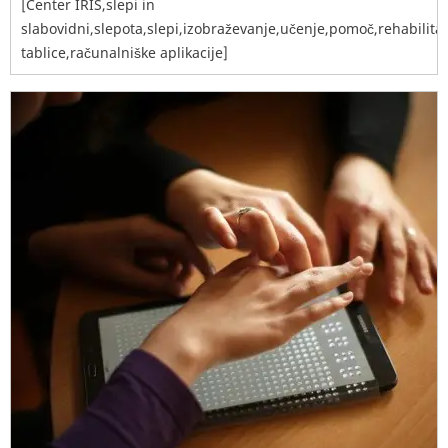
[Center IRIS,slepi in
slabovidni,slepota,slepi,izobraževanje,učenje,pomoč,rehabilitac
tablice,računalniške aplikacije]