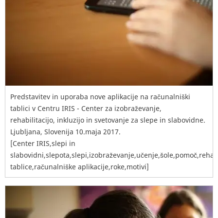
Predstavitev in uporaba nove aplikacije na računalniški
tablici v Centru IRIS - Center za izobraževanje,
rehabilitacijo, inkluzijo in svetovanje za slepe in slabovidne.
Ljubljana, Slovenija 10.maja 2017.
[Center IRIS,slepi in
slabovidni,slepota,slepi,izobraževanje,učenje,šole,pomoč,rehabil
tablice,računalniške aplikacije,roke,motivi]