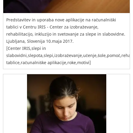
Predstavitev in uporaba nove aplikacije na računalniški
tablici v Centru IRIS - Center za izobraževanje,
rehabilitacijo, inkluzijo in svetovanje za slepe in slabovidne.
Ljubljana, Slovenija 10.maja 2017.
[Center IRIS,slepi in
slabovidni,slepota,slepi,izobraževanje,učenje,šole,pomoč,rehabil
tablice,računalniške aplikacije,roke,motivi]