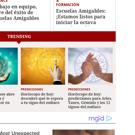
ANCE
FORMACIÓN
bajo en equipo,
Escuelas Amigables:
ve del éxito de
¡Estamos listos para
uelas Amigables
iniciar la octava
 el Ambiente
cruzada ecológica en
Honduras!
TRENDING
PREDICCIONES
PREDICCIONES
hoy abre
Horóscopo de hoy:
Horóscopo de hoy:
a y
descubre qué le espera
predicciones para Aries,
mor en
a tu signo del zodiaco
Tauro, Géminis y los 12
signos del zodiaco
Most Unexpected