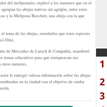
dor del meliponario, explicó a los menores que en el
 agrupan las abejas nativas sin aguijón, entre estas
ncas y la Melipona Beechei
i, una abeja con la que
el tema de las abejas, enseñarles que estas especies
icó Díaz.
rente de Mercadeo de
Larach & Compañía
, manifestó
ños temas educativos para que enriquezcan sus
1
a otros menores.
astor
le entregó valiosa información sobre las abejas
2
 sembradas en la ciudad con el objetivo de cuidar
nción.
3