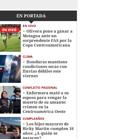
EN PORTADA
EN VIVO
Olivera pone a ganar a
Motagua ante un
sorprendente FAS por la
Copa Centroamericana
CLIMA
Honduras mantiene
condiciones secas con
lluvias débiles este
viernes
CONFLICTO PASIONAL
Enfermera mató a su
esposo para vengar la
muerte de su amante:
crimen en la
Centroamérica Oeste
CUMPLEAÑOS
Los hijos mayores de
Ricky Martin cumplen 18
años: ¿A quién se
parecen?