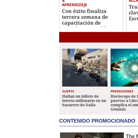
ALC
APRENDIZAJE
Tra
Con éxito finaliza
cla
tercera semana de
Esc
capacitación de
con
Escuelas Amigables
SUERTE
PREDICCIONES
Hallan un billete de
Horóscopo de 
lotería millonario en un
puertas a Libr
basurero de Italia
complica el a
Géminis
CONTENIDO PROMOCIONADO
The 