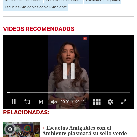
Escuelas Amigables con el Ambiente
VIDEOS RECOMENDADOS
0
RELACIONADAS:
of
48
seconds
Escuelas Amigables con el
Ambiente plasmará su sello verde