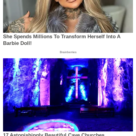
She Spends Millions To Transform Herself Into A
Barbie Doll!
Brainberries
17 Astonishingly Beautiful Cave Churches