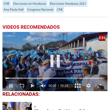
CNE
Elecciones en Honduras
Elecciones Honduras 2021
Ana Paola Hall
Congreso Nacional
CNE
VIDEOS RECOMENDADOS
0
RELACIONADAS:
seconds
of
24
seconds