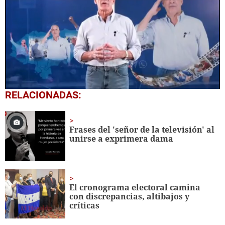
0
RELACIONADAS:
seconds
of
3
minutes,
Frases del 'señor de la televisión' al
20
unirse a exprimera dama
seconds
El cronograma electoral camina
con discrepancias, altibajos y
críticas