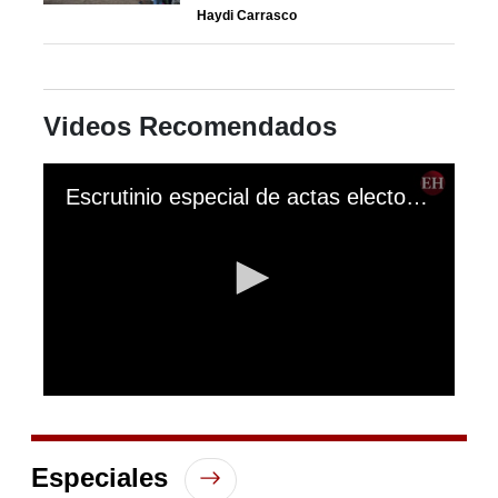
Haydi Carrasco
Videos Recomendados
Escrutinio especial de actas electorales en el TSE
0
seconds
of
6
Especiales
hours,
2