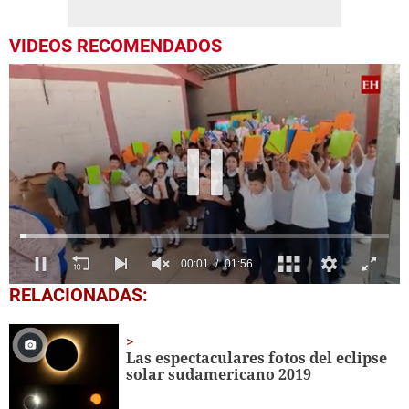
VIDEOS RECOMENDADOS
0
RELACIONADAS:
seconds
of
1
minute,
Las espectaculares fotos del eclipse
56
solar sudamericano 2019
seconds