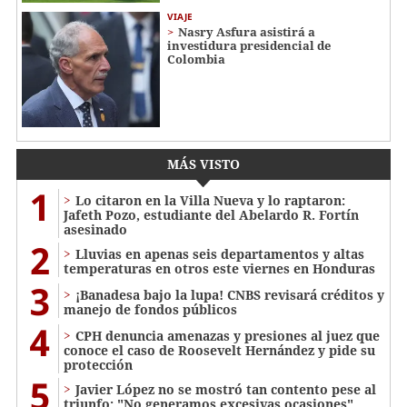
VIAJE
Nasry Asfura asistirá a
investidura presidencial de
Colombia
MÁS VISTO
1
Lo citaron en la Villa Nueva y lo raptaron:
Jafeth Pozo, estudiante del Abelardo R. Fortín
asesinado
2
Lluvias en apenas seis departamentos y altas
temperaturas en otros este viernes en Honduras
3
¡Banadesa bajo la lupa! CNBS revisará créditos y
manejo de fondos públicos
4
CPH denuncia amenazas y presiones al juez que
conoce el caso de Roosevelt Hernández y pide su
protección
5
Javier López no se mostró tan contento pese al
triunfo: "No generamos excesivas ocasiones"