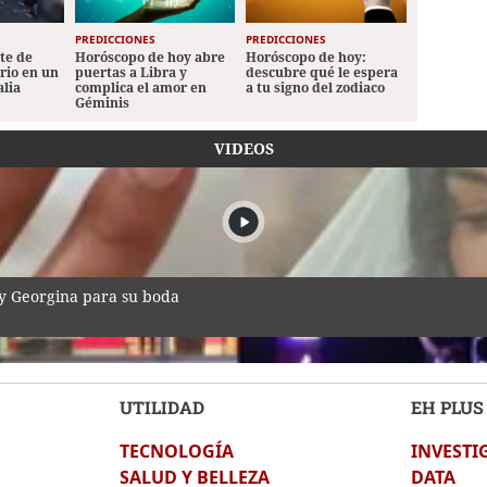
PREDICCIONES
PREDICCIONES
ete de
Horóscopo de hoy abre
Horóscopo de hoy:
ario en un
puertas a Libra y
descubre qué le espera
alia
complica el amor en
a tu signo del zodiaco
Géminis
VIDEOS
 y Georgina para su boda
UTILIDAD
EH PLUS
TECNOLOGÍA
INVESTI
durante transmisión en vivo en México
SALUD Y BELLEZA
DATA