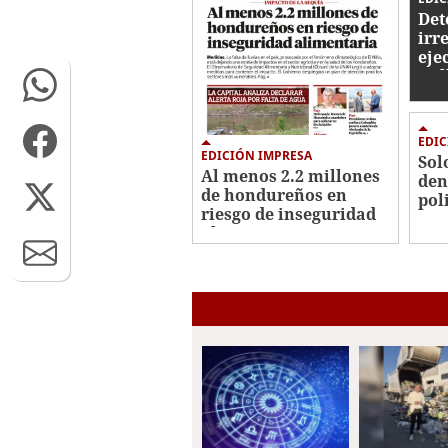
Det
irr
eje
mil
EDIC
EDICIÓN IMPRESA
Sol
Al menos 2.2 millones
den
de hondureños en
pol
riesgo de inseguridad
alimentaria