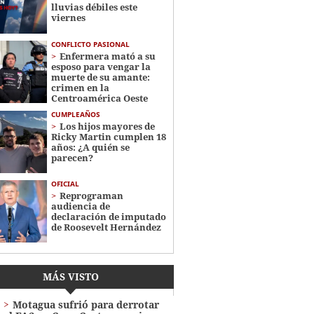
lluvias débiles este
viernes
CONFLICTO PASIONAL
Enfermera mató a su
esposo para vengar la
muerte de su amante:
crimen en la
Centroamérica Oeste
CUMPLEAÑOS
Los hijos mayores de
Ricky Martin cumplen 18
años: ¿A quién se
parecen?
OFICIAL
Reprograman
audiencia de
declaración de imputado
de Roosevelt Hernández
MÁS VISTO
Motagua sufrió para derrotar