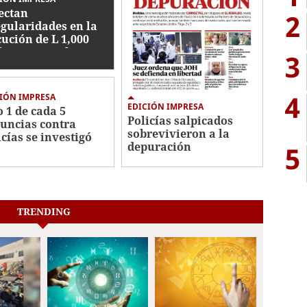
ectan
2
egularidades en la
cución de L 1,000
lones en embargos
3
4
IÓN IMPRESA
EDICIÓN IMPRESA
o 1 de cada 5
Policías salpicados
uncias contra
sobrevivieron a la
icías se investigó
depuración
5
TRENDING