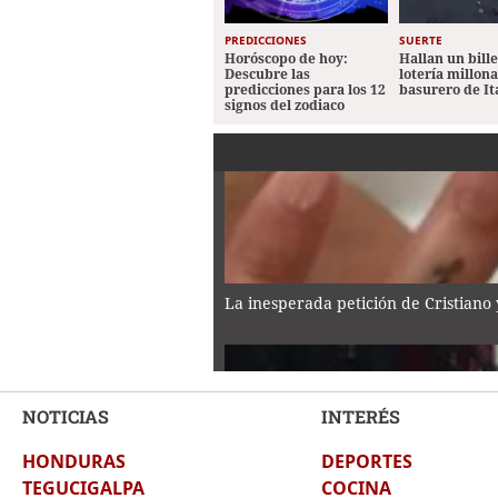
PREDICCIONES
SUERTE
Horóscopo de hoy:
Hallan un bill
Descubre las
lotería millon
predicciones para los 12
basurero de It
signos del zodiaco
La inesperada petición de Cristiano
NOTICIAS
INTERÉS
HONDURAS
DEPORTES
Asesinan a tiktoker César Gastélum 
TEGUCIGALPA
COCINA