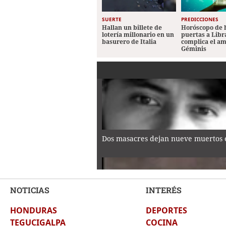
SUERTE
PREDICCIONES
Hallan un billete de
Horóscopo de 
lotería millonario en un
puertas a Libr
basurero de Italia
complica el a
Géminis
Dos masacres dejan nueve muertos e
NOTICIAS
INTERÉS
HONDURAS
DEPORTES
La historia de Kennia Mondragón, el
TEGUCIGALPA
COCINA