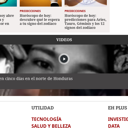
PREDICCIONES
PREDICCIONES
hoy abre
Horóscopo de hoy:
Horóscopo de hoy:
a y
descubre qué le espera
predicciones para Aries,
mor en
a tu signo del zodiaco
Tauro, Géminis y los 12
signos del zodiaco
VIDEOS
n cinco días en el norte de Honduras
UTILIDAD
EH PLUS
TECNOLOGÍA
INVESTI
 rostro de Miss Francisco Morazán que busca la corona nacional
SALUD Y BELLEZA
DATA