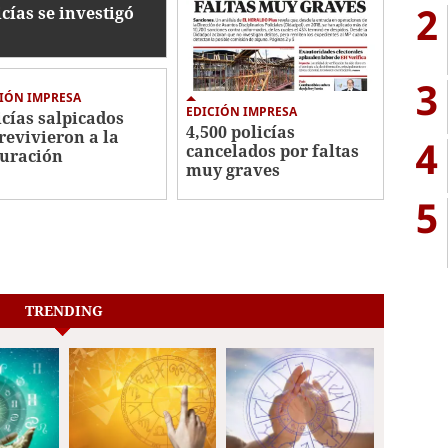
2
icías se investigó
3
IÓN IMPRESA
EDICIÓN IMPRESA
icías salpicados
4,500 policías
revivieron a la
4
cancelados por faltas
uración
muy graves
5
TRENDING