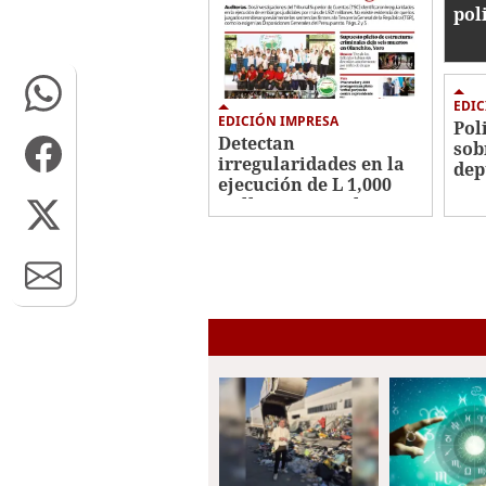
pol
EDIC
EDICIÓN IMPRESA
Pol
Detectan
sob
irregularidades en la
dep
ejecución de L 1,000
millones en embargos