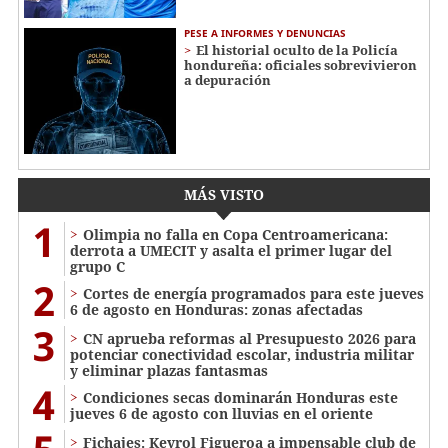
PESE A INFORMES Y DENUNCIAS
El historial oculto de la Policía
hondureña: oficiales sobrevivieron
a depuración
MÁS VISTO
1
Olimpia no falla en Copa Centroamericana:
derrota a UMECIT y asalta el primer lugar del
grupo C
2
Cortes de energía programados para este jueves
6 de agosto en Honduras: zonas afectadas
3
CN aprueba reformas al Presupuesto 2026 para
potenciar conectividad escolar, industria militar
y eliminar plazas fantasmas
4
Condiciones secas dominarán Honduras este
jueves 6 de agosto con lluvias en el oriente
Fichajes: Keyrol Figueroa a impensable club de