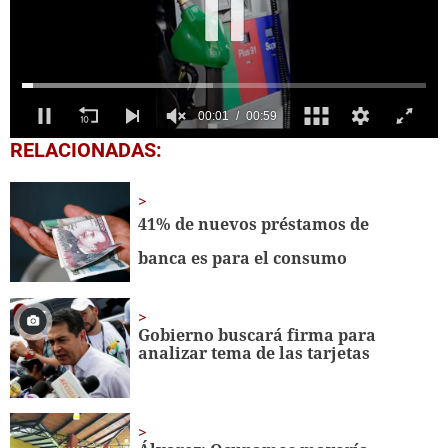
0
RELACIONADAS:
seconds
of
59
seconds
41% de nuevos préstamos de
banca es para el consumo
Gobierno buscará firma para
analizar tema de las tarjetas