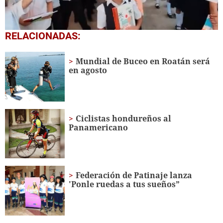
0
RELACIONADAS:
seconds
of
1
Mundial de Buceo en Roatán será
minute,
en agosto
56
seconds
Ciclistas hondureños al
Panamericano
Federación de Patinaje lanza
'Ponle ruedas a tus sueños”