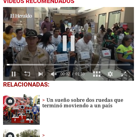
VIDEOS RECOMENDADOS
0
RELACIONADAS:
of
1
minute,
Un sueño sobre dos ruedas que
33
terminó moviendo a un país
seconds