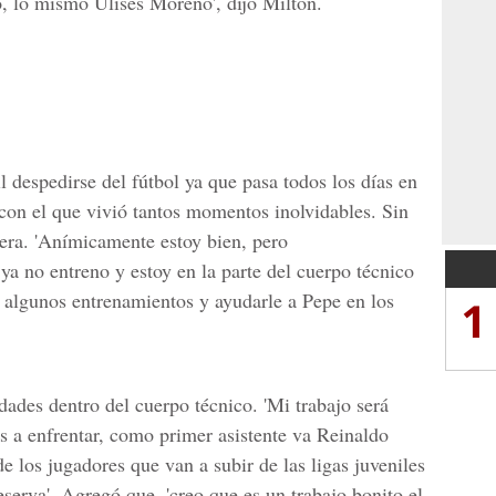
 lo mismo Ulises Moreno', dijo Milton.
l despedirse del fútbol ya que pasa todos los días en
con el que vivió tantos momentos inolvidables. Sin
era. 'Anímicamente estoy bien, pero
ya no entreno y estoy en la parte del cuerpo técnico
 algunos entrenamientos y ayudarle a Pepe en los
1
dades dentro del cuerpo técnico. 'Mi trabajo será
s a enfrentar, como primer asistente va Reinaldo
e los jugadores que van a subir de las ligas juveniles
eserva'. Agregó que, 'creo que es un trabajo bonito el