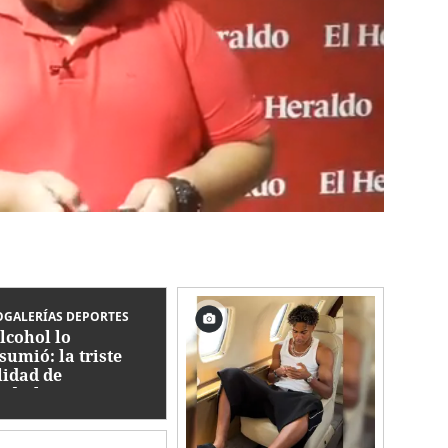
GALERÍAS DEPORTES
alcohol lo
sumió: la triste
lidad de
dialista con
ico que jugó en
nduras