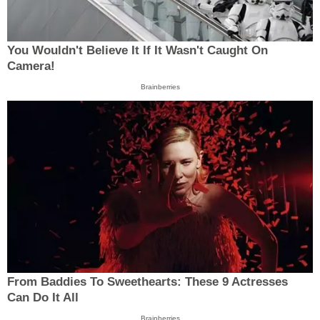
You Wouldn't Believe It If It Wasn't Caught On
Camera!
Brainberries
From Baddies To Sweethearts: These 9 Actresses
Can Do It All
Brainberries