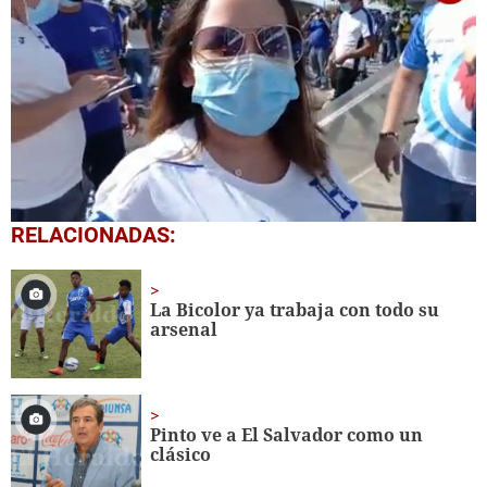
0
RELACIONADAS:
seconds
of
49
seconds
La Bicolor ya trabaja con todo su
arsenal
Pinto ve a El Salvador como un
clásico