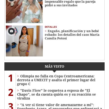
impensable regalo que la pareja
pidió a sus invitados
DETALLES
Engaño, planificación y un bebé
robado: los detalles del caso María
Camila Potosí
MÁS VISTO
1
Olimpia no falla en Copa Centroamericana:
derrota a UMECIT y asalta el primer lugar del
grupo C
2
"Davis Flow" le coquetea a esposa de "El
Chapo", se da cuenta quién es y su reacción se
viraliza
3
"A ver si tiene valor de amenazarme a mí":
Dagoberto Aspra, el procurador que enfrentará a