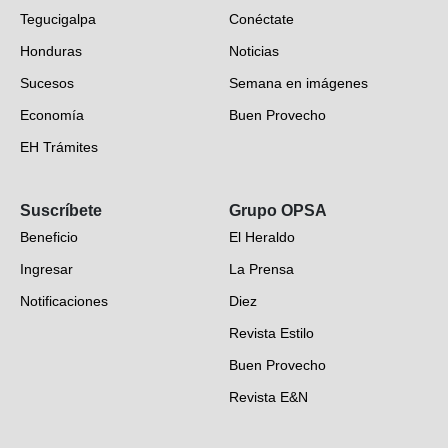
Tegucigalpa
Conéctate
Honduras
Noticias
Sucesos
Semana en imágenes
Economía
Buen Provecho
EH Trámites
Opinión
Suscríbete
Grupo OPSA
EH Verifica
Beneficio
El Heraldo
Fotogalerías
Ingresar
La Prensa
Deportes
Notificaciones
Diez
Videos
Revista Estilo
Hondureños en el mundo
Buen Provecho
Revista E&N
Suscripción