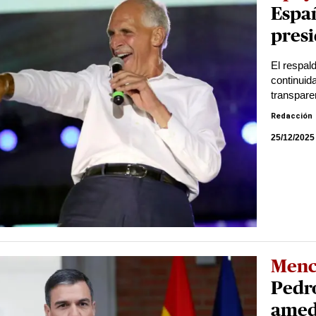
Espa
presi
El respald
continuida
transpare
Redacción
25/12/2025
Menc
Pedro
amed