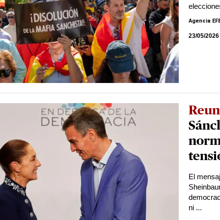
eleccione
Agencia EF
23/05/2026
Reun
Sánch
norma
tensi
El mensaj
Sheinbaum
democraci
ni ...