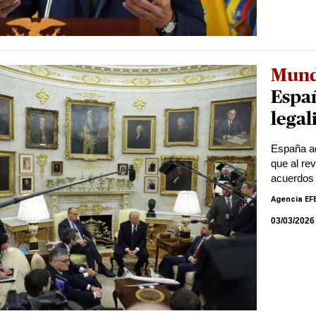
Mun
Españ
legal
España ad
que al rev
acuerdos 
Agencia EF
03/03/2026