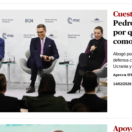
Cues
Pedr
por q
como
Abogó por
defensa c
Ucrania 
Agencia EF
14/02/2026
Apoy