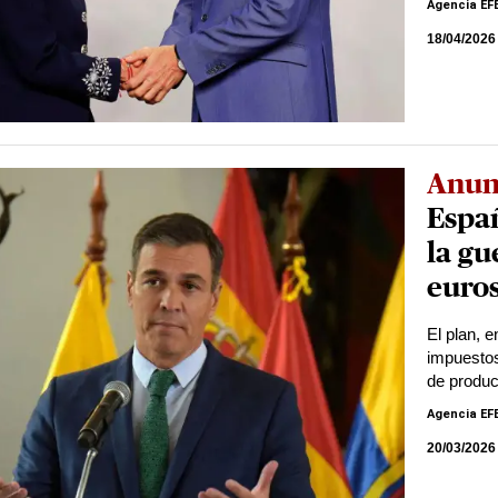
Agencia EF
18/04/2026
Anun
Españ
la gu
euro
El plan, 
impuestos
de produc
Agencia EF
20/03/2026