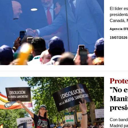
El líder 
president
Canadá, 
Agencia EF
19/07/2026
Prote
"No e
Manif
pres
Con bande
Madrid pa