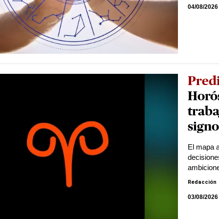
04/08/2026
Pred
Horós
traba
signo
El mapa a
decisiones
ambicione
Redacción
03/08/2026