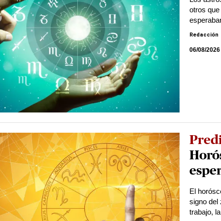
otros que
esperaba
Redacción
06/08/2026
Pred
Horós
esper
El horósc
signo del
trabajo, l