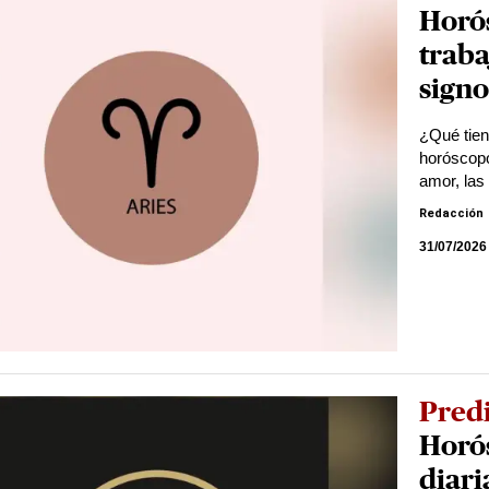
Horós
traba
signo
¿Qué tien
horóscopo
amor, las 
Redacción
31/07/2026
Pred
Horó
diari