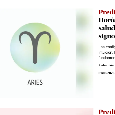
Pred
Horós
salud
signo
Las confi
intuición
fundament
Redacción
01/08/2026
Pred