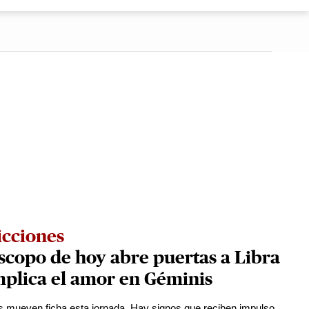
icciones
copo de hoy abre puertas a Libra
mplica el amor en Géminis
s mueven ficha esta jornada. Hay signos que reciben impulso,