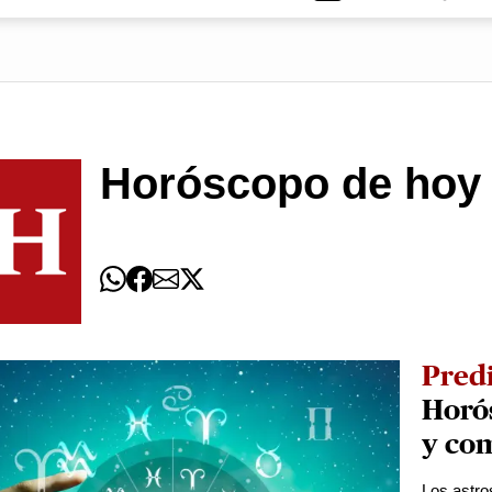
Horóscopo de hoy
Pred
Horós
y co
Los astro