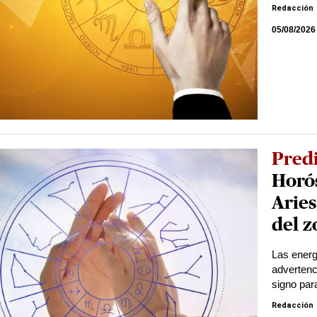
Redacción
05/08/2026
Pred
Horós
Aries
del z
Las energ
advertenc
signo par
Redacción