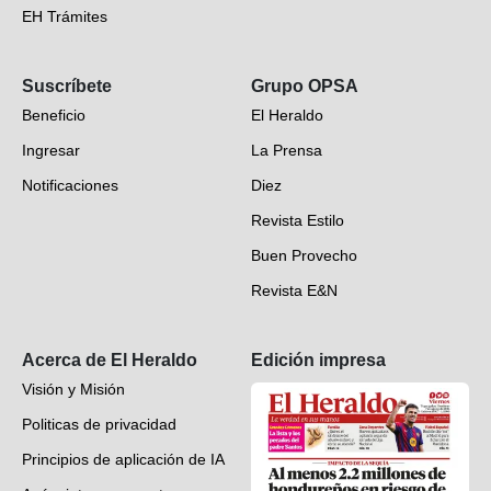
EH Trámites
Opinión
Suscríbete
Grupo OPSA
EH Verifica
Beneficio
El Heraldo
Fotogalerías
Ingresar
La Prensa
Deportes
Notificaciones
Diez
Videos
Revista Estilo
Hondureños en el mundo
Buen Provecho
Revista E&N
Suscripción
Acerca de El Heraldo
Edición impresa
Visión y Misión
Politicas de privacidad
Principios de aplicación de IA