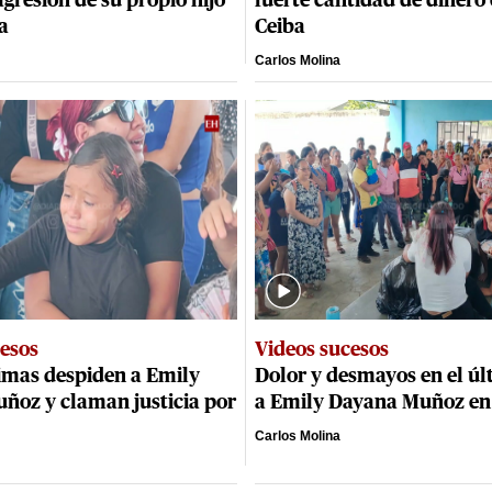
gresión de su propio hijo
fuerte cantidad de dinero
a
Ceiba
Carlos Molina
cesos
Videos sucesos
imas despiden a Emily
Dolor y desmayos en el úl
ñoz y claman justicia por
a Emily Dayana Muñoz en
Carlos Molina