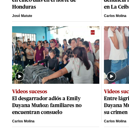
en cinco días en el norte de
denuncia a
Honduras
en La Ceib
José Matute
Carlos Molina
Videos sucesos
Videos su
El desgarrador adiós a Emily
Entre lágr
Dayana Muñoz: familiares no
Dayana Mu
encuentran consuelo
su crimen
Carlos Molina
Carlos Molina