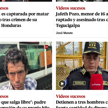
cesos
Videos sucesos
 es capturada por matar
Jafeth Pozo, menor de 16 
o tras crimen de su
raptado y asesinado tras c
n Honduras
Tegucigalpa
José Matute
cesos
Videos sucesos
 que salga libre": padre
Detienen a tres hombres 