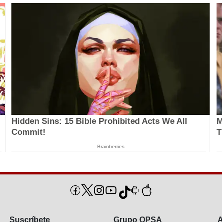
Hidden Sins: 15 Bible Prohibited Acts We All
M
Commit!
T
Brainberries
Suscríbete
Grupo OPSA
A