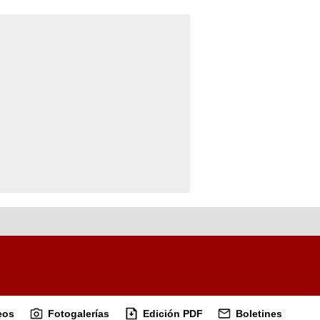
eos
Fotogalerías
Edición PDF
Boletines