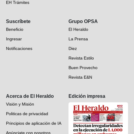
EH Trámites
Opinión
Suscríbete
Grupo OPSA
EH Verifica
Beneficio
El Heraldo
Fotogalerías
Ingresar
La Prensa
Deportes
Notificaciones
Diez
Videos
Revista Estilo
Hondureños en el mundo
Buen Provecho
Revista E&N
Suscripción
Acerca de El Heraldo
Edición impresa
Visión y Misión
Politicas de privacidad
Principios de aplicación de IA
Anúnciate con nosotros