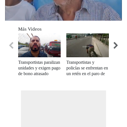
0
seconds
Más Videos
of
0
seconds
Transportistas paralizan
Transportistas y
Transp
unidades y exigen pago
policías se enfrentan en
diputad
de bono atrasado
un retén en el paro de
ley del
transporte