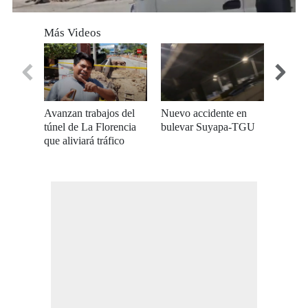
0
seconds
Más Videos
of
0
seconds
Avanzan trabajos del
Nuevo accidente en
Motoci
túnel de La Florencia
bulevar Suyapa-TGU
puente
que aliviará tráfico
Buleva
hacia el bulevar
Suyapa; se prevé este
listo para septiembre