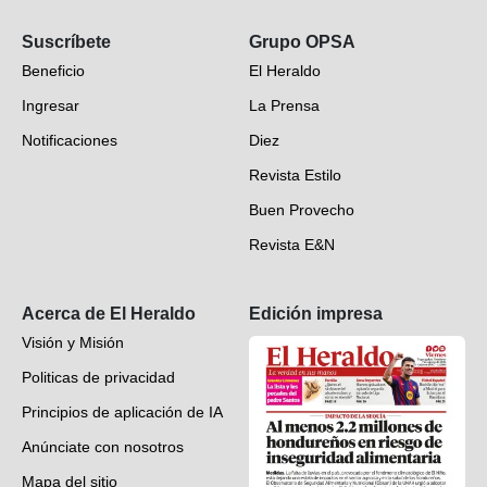
Opinión
Suscríbete
Grupo OPSA
EH Verifica
Beneficio
El Heraldo
Fotogalerías
Ingresar
La Prensa
Deportes
Notificaciones
Diez
Videos
Revista Estilo
Hondureños en el mundo
Buen Provecho
Revista E&N
Suscripción
Acerca de El Heraldo
Edición impresa
Visión y Misión
Politicas de privacidad
Principios de aplicación de IA
Anúnciate con nosotros
Mapa del sitio