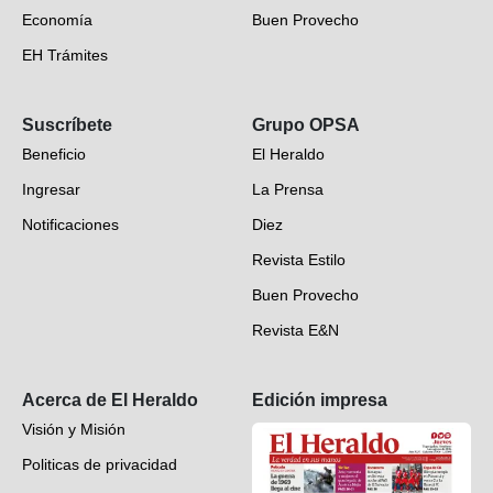
Economía
Buen Provecho
EH Trámites
Opinión
Suscríbete
Grupo OPSA
EH Verifica
Beneficio
El Heraldo
Fotogalerías
Ingresar
La Prensa
Deportes
Notificaciones
Diez
Videos
Revista Estilo
Hondureños en el mundo
Buen Provecho
Revista E&N
Suscripción
Acerca de El Heraldo
Edición impresa
Visión y Misión
Politicas de privacidad