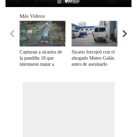
0
seconds
Más Videos
of
0
seconds
Capturan a sicarios de
Sicario forcejeó con el
Juzgad
la pandilla 18 que
abogado Mateo Galán
liberar
intentaron matar a
antes de asesinarlo
mató a
conductor de bus