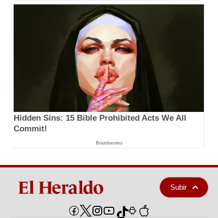
Hidden Sins: 15 Bible Prohibited Acts We All
Commit!
Brainberries
Subir