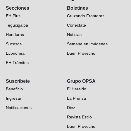
Secciones
Boletines
EH Plus
Cruzando Fronteras
Tegucigalpa
Conéctate
Honduras
Noticias
Sucesos
Semana en imágenes
Economía
Buen Provecho
EH Trámites
Opinión
Suscríbete
Grupo OPSA
EH Verifica
Beneficio
El Heraldo
Fotogalerías
Ingresar
La Prensa
Deportes
Notificaciones
Diez
Videos
Revista Estilo
Hondureños en el mundo
Buen Provecho