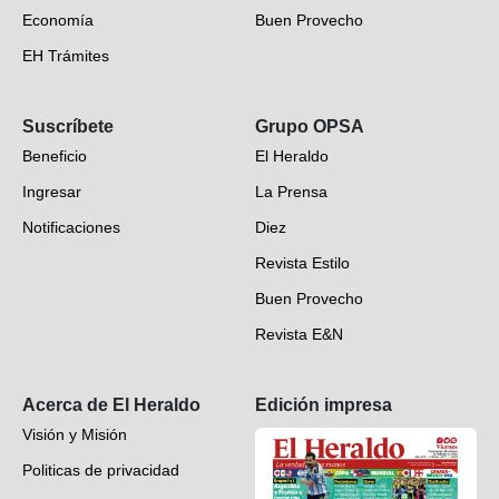
Economía
Buen Provecho
EH Trámites
Opinión
Suscríbete
Grupo OPSA
EH Verifica
Beneficio
El Heraldo
Fotogalerías
Ingresar
La Prensa
Deportes
Notificaciones
Diez
Videos
Revista Estilo
Hondureños en el mundo
Buen Provecho
Revista E&N
Suscripción
Acerca de El Heraldo
Edición impresa
Visión y Misión
Politicas de privacidad