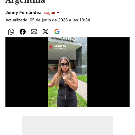
Argentina
Jenny Fernández
seguir +
Actualizado: 05 de junio de 2026 a las 10:34
0
of
2
minutes,
39
seconds