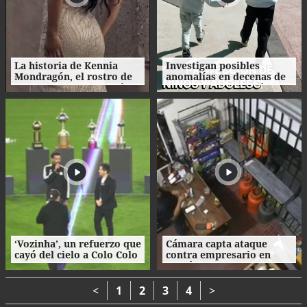
La historia de Kennia
Investigan posibles
Mondragón, el rostro de
anomalías en decenas de
Miss Francisco Morazán
procesos de adopción en
que busca la corona
Honduras
nacional
‘Vozinha’, un refuerzo que
Cámara capta ataque
cayó del cielo a Colo Colo
contra empresario en
como su camiseta en la
Danlí
bienvenida
<
1
2
3
4
>