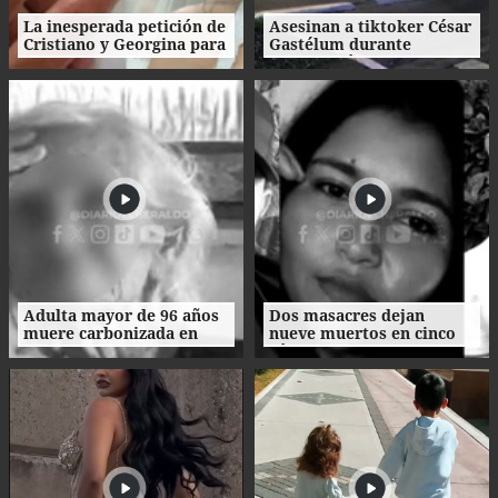
La inesperada petición de
Asesinan a tiktoker César
Cristiano y Georgina para
Gastélum durante
su boda
transmisión en vivo en
México
Adulta mayor de 96 años
Dos masacres dejan
muere carbonizada en
nueve muertos en cinco
incendio en San Manuel,
días en el norte de
Cortés
Honduras