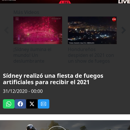
0
seconds
Más Videos
of
0
seconds
¡Sídney ilumina el
Hondureños
Síd
mundo! Un
despiden el 2021 con
bin
deslumbrante
un show de fuegos
env
espectáculo de
artificiales
per
fuegos artificiales
Sídney realizó una fiesta de fuegos
para recibir el Año
artificiales para recibir el 2021
Nuevo
31/12/2020 - 00:00