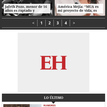
Jafeth Pozo, menor de 16
América Mejía: “MUA es
años es raptado y
mi proyecto de vida, es
asesinado tras cita en
parte de mi esencia”
Tegucigalpa
<
1
2
3
4
>
LO ÚLTIMO
RUMORES