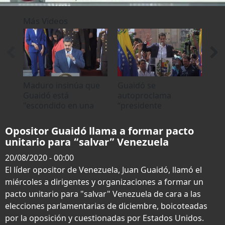
0
seconds
Más Videos
of
1
minute,
54
seconds
Maduro insinúa que
Guaidó se
Gu
Guaidó está
autoproclama
luc
"escondido en una
“presidente
opo
embajada" en
encargado de
ven
Venezuela
Venezuela
inv
Opositor Guaidó llama a formar pacto
unitario para “salvar” Venezuela
20/08/2020 - 00:00
El líder opositor de Venezuela, Juan Guaidó, llamó el
miércoles a dirigentes y organizaciones a formar un
pacto unitario para "salvar" Venezuela de cara a las
elecciones parlamentarias de diciembre, boicoteadas
por la oposición y cuestionadas por Estados Unidos.