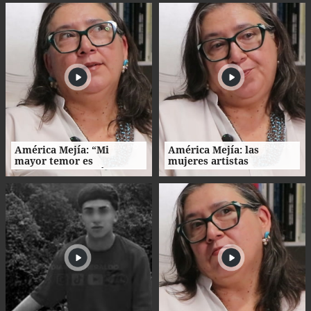
2027
contra la extinta
Comisión Permanente
América Mejía: “Mi
América Mejía: las
mayor temor es
mujeres artistas
traicionarme a mí
enfrentan barreras entre
misma"
la creación, el trabajo y el
hogar