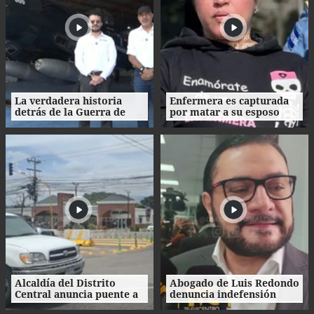
La verdadera historia
Enfermera es capturada
detrás de la Guerra de
por matar a su esposo
1969: el mito de la
tras crimen de su amante
"Guerra del Fútbol"
en Honduras
Alcaldía del Distrito
Abogado de Luis Redondo
Central anuncia puente a
denuncia indefensión
desnivel en Loarque para
ante investigaciones